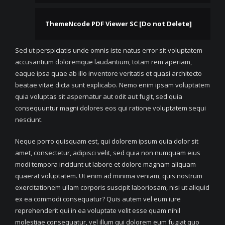
ThemeNcode PDF Viewer SC [Do not Delete]
Sed ut perspiciatis unde omnis iste natus error sit voluptatem
accusantium doloremque laudantium, totam rem aperiam,
eaque ipsa quae ab illo inventore veritatis et quasi architecto
beatae vitae dicta sunt explicabo. Nemo enim ipsam voluptatem
quia voluptas sit aspernatur aut odit aut fugit, sed quia
consequuntur magni dolores eos qui ratione voluptatem sequi
nesciunt.
Neque porro quisquam est, qui dolorem ipsum quia dolor sit
amet, consectetur, adipisci velit, sed quia non numquam eius
modi tempora incidunt ut labore et dolore magnam aliquam
quaerat voluptatem. Ut enim ad minima veniam, quis nostrum
exercitationem ullam corporis suscipit laboriosam, nisi ut aliquid
ex ea commodi consequatur? Quis autem vel eum iure
reprehenderit qui in ea voluptate velit esse quam nihil
molestiae consequatur, vel illum qui dolorem eum fugiat quo