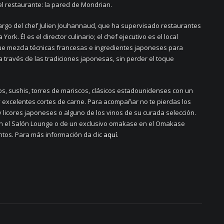
el restaurante: la pared de Mondrian.
cargo del chef Julien Jouhannaud, que ha supervisado restaurantes
rk. Él es el director culinario; el chef ejecutivo es el local
ue mezcla técnicas francesas e ingredientes japoneses para
a través de las tradiciones japonesas, sin perder el toque
, sushis, torres de mariscos, clásicos estadounidenses con un
 y excelentes cortes de carne. Para acompañar no te pierdas los
y licores japoneses o alguno de los vinos de su curada selección.
en el Salón Lounge o de un exclusivo omakase en el Omakase
ntos. Para más información da clic
aquí
.