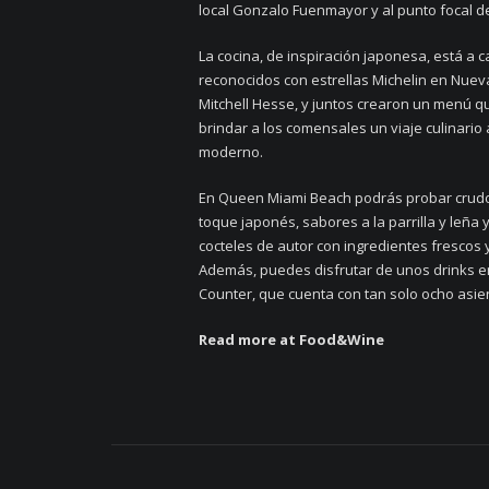
local Gonzalo Fuenmayor y al punto focal d
La cocina, de inspiración japonesa, está a 
reconocidos con estrellas Michelin en Nueva Yo
Mitchell Hesse, y juntos crearon un menú q
brindar a los comensales un viaje culinario 
moderno.
En Queen Miami Beach podrás probar crudos
toque japonés, sabores a la parrilla y leña
cocteles de autor con ingredientes frescos 
Además, puedes disfrutar de unos drinks 
Counter, que cuenta con tan solo ocho asie
Read more at Food&Wine